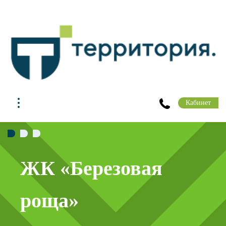
Кабинет
вая
Клиентский
Для вас открыты комф
флагманские офисы: