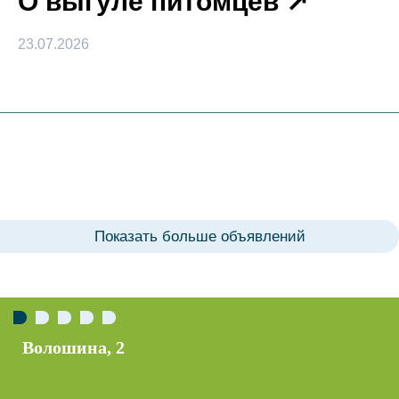
О выгуле питомцев
23.07.2026
Показать больше объявлений
2
Анатолия М