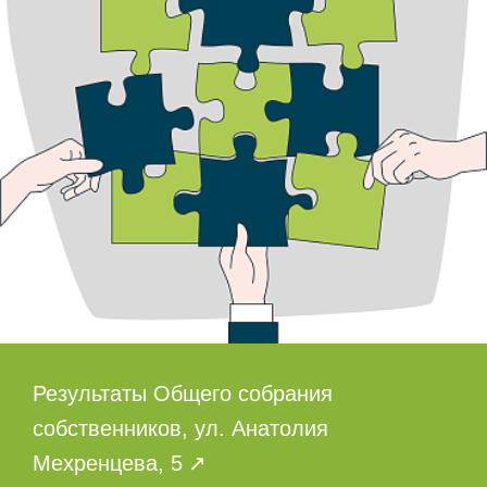
Результаты Общего собрания
собственников, ул. Анатолия
Мехренцева, 5