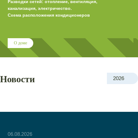
: отопление, вентиляция,
Разводки сетей
электричество.
канализация, 
ожения кондиционеров
Схема распол
О доме
Новости
2026
06.08.2026