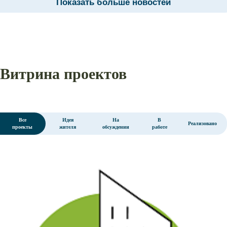
Показать больше новостей
Витрина проектов
Все
Идея
На
В
Реализовано
проекты
жителя
обсуждении
работе